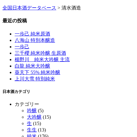
全国日本酒データベース
>
清水酒造
最近の投稿
一歩己 純米原酒
八海山 特別本醸造
一歩己
三千櫻 純米吟醸 生原酒
楯野川 純米大吟醸 主流
白龍 純米大吟醸
葵天下 55% 純米吟醸
上川大雪 特別純米
日本酒カテゴリ
カテゴリー
吟醸
(5)
大吟醸
(15)
生
(15)
生生
(13)
純米
(176)