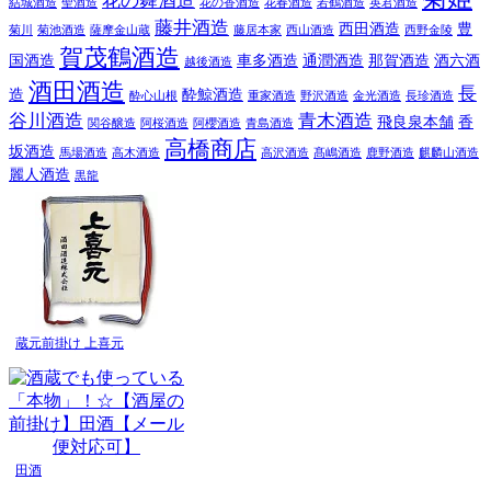
花の舞酒造
結城酒造
聖酒造
花の香酒造
花春酒造
若鶴酒造
英君酒造
藤井酒造
西田酒造
豊
菊川
菊池酒造
薩摩金山蔵
藤居本家
西山酒造
西野金陵
賀茂鶴酒造
国酒造
車多酒造
通潤酒造
那賀酒造
酒六酒
越後酒造
酒田酒造
長
造
酔鯨酒造
酔心山根
重家酒造
野沢酒造
金光酒造
長珍酒造
谷川酒造
青木酒造
飛良泉本舗
香
関谷醸造
阿桜酒造
阿櫻酒造
青島酒造
高橋商店
坂酒造
馬場酒造
高木酒造
高沢酒造
髙嶋酒造
鹿野酒造
麒麟山酒造
麗人酒造
黒龍
蔵元前掛け 上喜元
田酒