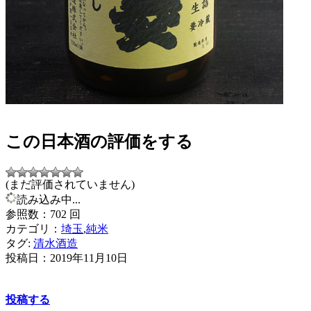
この日本酒の評価をする
(まだ評価されていません)
読み込み中...
参照数：702 回
カテゴリ：
埼玉
,
純米
タグ:
清水酒造
投稿日：
2019年11月10日
投稿する