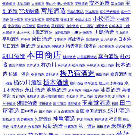
安本酒造
宝
領盃酒造
太冠酒造
太田酒造
奥の松
奥の松酒造
宇野酒造
宗玄酒造
宮尾酒造
剣酒造
宮坂醸造
宮崎本店
宮本酒造
富久千代酒造
富士正
小松酒造
小林酒
酒造
富士酒造
富士高砂酒造
寒菊銘醸
寺田本家
小嶋総本店
造
小泉酒造
小玉醸造
尾崎酒造
尾畑酒造
山中酒造
山口酒造
山岡酒造
山崎本店
山忠
川島酒造
山陽盃酒造
本家酒造
山本合名
山陽鶴酒造
山﨑
岩瀬酒造
常山酒造
廣田酒造
平和酒造
新政酒造
日本盛
府中誉
後藤酒造
新澤醸造
日の丸醸造
旭酒造
旭日酒造
晴雲酒造
曙酒造
旭鳳酒造
明星酒造
月の井酒造
月の輪酒造
本田商店
朝日酒造
李白酒造
杜の
杉井酒造
杉勇蕨岡酒造
蔵
杵の川
松本酒
東京港醸造
東春酒造
松井酒造
松尾酒造
松屋酒造
松山酒造
梅乃宿酒造
造
松浦一酒造
森喜酒造
栃倉酒造
栗林酒造
梅田酒造
森
樋木酒造
楯の川酒造
永
田酒造
横田酒造
樽平酒造
櫻正宗
永井酒造
永山酒造
池亀酒造
油長酒造
山本家酒造
泉橋
池月酒造
池田屋酒造
酒造
泰石酒造
浅舞酒造
清水清三郎商店
清水酒造
渡辺酒造
渡辺酒造店
湯川酒造
滝
玉泉堂酒造
田中
潜龍酒造
自慢酒造
澤田酒造
濵川商店
熊澤酒造
瑞鷹
屋酒造
盛川酒造
田中酒造
白鷹
皇国晴酒造
田村酒造
男山
白鶴酒造
神亀酒造
矢野酒造
福光屋
相原酒造
真名鶴酒造
神沢川酒造
福井酒造
福田
秋鹿酒造
米鶴酒造
第一酒造
酒造
福美人酒造
秀鳳酒造
竹鶴酒造
米田酒造
菊姫