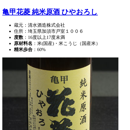
亀甲花菱 純米原酒 ひやおろし
蔵元：清水酒造株式会社
住所：埼玉県加須市戸室１００６
度数
：16度以上17度未満
原材料名
：米(国産)・米こうじ（国産米）
精米歩合
：60%