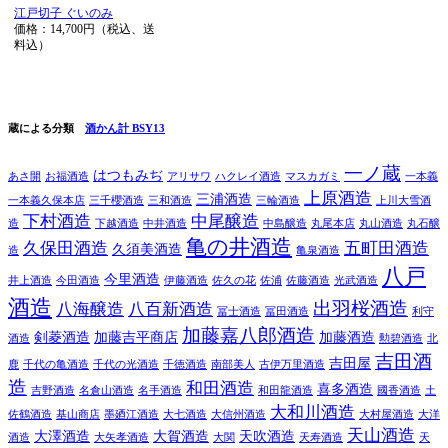
江戸切子 ぐいのみ
価格：14,700円（税込、送
料込）
蔵による分類
酒かん計 BSY13
一ノ蔵
はつもみぢ
あさ開
お福酒造
アリサワ
ハクレイ酒造
マスカガミ
一本義
上原酒造
三浦酒造
一本義久保本店
三千櫻酒造
三和酒造
三輪酒造
上川大雪酒
下村酒造
中尾醸造
造
下越酒造
中井酒造
中島醸造
丸尾本店
丸山酒造
丸石醸
亀の井酒造
久保田酒造
五町田酒造
久須美酒造
造
亀泉酒造
八戸
今里酒造
井上酒造
今田酒造
伊藤酒造
佐久の花
佐浦
佐藤酒造
光武酒造
酒造
出羽桜酒造
八海醸造
八百新酒造
冨士酒造
冨田酒造
利守
加藤嘉八郎酒造
剣菱酒造
加藤吉平商店
加藤酒造
酒造
勲碧酒造
北
吉田酒
吉田屋
鹿
千代の亀酒造
千代の光酒造
千徳酒造
南部美人
古伊万里酒造
造
和田酒造
喜多酒造
吉野酒造
名倉山酒造
名手酒造
和田龍酒造
國香酒造
土
大和川酒造
佐鶴酒造
基山商店
墨廼江酒造
大七酒造
大信州酒造
大村屋酒造
大洋
天山酒造
大澤酒造
大賀酒造
天吹酒造
酒造
大矢孝酒造
大関
天寿酒造
天