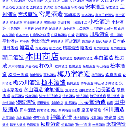
天山酒造
大澤酒造
大賀酒造
天吹酒造
酒造
大矢孝酒造
大関
天寿酒造
天
安本酒造
宝
領盃酒造
太冠酒造
太田酒造
奥の松
奥の松酒造
宇野酒造
宗玄酒造
宮尾酒造
剣酒造
宮坂醸造
宮崎本店
宮本酒造
富久千代酒造
富士正
小松酒造
小林酒
酒造
富士酒造
富士高砂酒造
寒菊銘醸
寺田本家
小嶋総本店
造
小泉酒造
小玉醸造
尾崎酒造
尾畑酒造
山中酒造
山口酒造
山岡酒造
山崎本店
山忠
川島酒造
山陽盃酒造
本家酒造
山本合名
山陽鶴酒造
山﨑
岩瀬酒造
常山酒造
廣田酒造
平和酒造
新政酒造
日本盛
府中誉
後藤酒造
新澤醸造
日の丸醸造
旭酒造
旭日酒造
晴雲酒造
曙酒造
旭鳳酒造
明星酒造
月の井酒造
月の輪酒造
本田商店
朝日酒造
李白酒造
杜の
杉井酒造
杉勇蕨岡酒造
蔵
杵の川
松本酒
東京港醸造
東春酒造
松井酒造
松尾酒造
松屋酒造
松山酒造
梅乃宿酒造
造
松浦一酒造
森喜酒造
栃倉酒造
栗林酒造
梅田酒造
森
樋木酒造
楯の川酒造
永
田酒造
横田酒造
樽平酒造
櫻正宗
永井酒造
永山酒造
池亀酒造
油長酒造
山本家酒造
泉橋
池月酒造
池田屋酒造
酒造
泰石酒造
浅舞酒造
清水清三郎商店
清水酒造
渡辺酒造
渡辺酒造店
湯川酒造
滝
玉泉堂酒造
田中
潜龍酒造
自慢酒造
澤田酒造
濵川商店
熊澤酒造
瑞鷹
屋酒造
盛川酒造
田中酒造
白鷹
皇国晴酒造
田村酒造
男山
白鶴酒造
神亀酒造
矢野酒造
福光屋
相原酒造
真名鶴酒造
神沢川酒造
福井酒造
福田
秋鹿酒造
米鶴酒造
第一酒造
酒造
福美人酒造
秀鳳酒造
竹鶴酒造
米田酒造