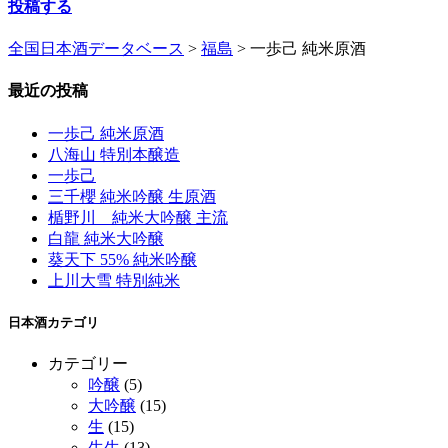
投稿する
全国日本酒データベース
>
福島
>
一歩己 純米原酒
最近の投稿
一歩己 純米原酒
八海山 特別本醸造
一歩己
三千櫻 純米吟醸 生原酒
楯野川 純米大吟醸 主流
白龍 純米大吟醸
葵天下 55% 純米吟醸
上川大雪 特別純米
日本酒カテゴリ
カテゴリー
吟醸
(5)
大吟醸
(15)
生
(15)
生生
(13)