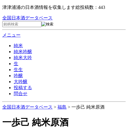
津津浦浦の日本酒情報を収集します
総投稿数：443
全国日本酒データベース
メニュー
純米
純米吟醸
純米大吟
生
生生
吟醸
大吟醸
投稿する
問合せ
全国日本酒データベース
>
福島
>
一歩己 純米原酒
一歩己 純米原酒