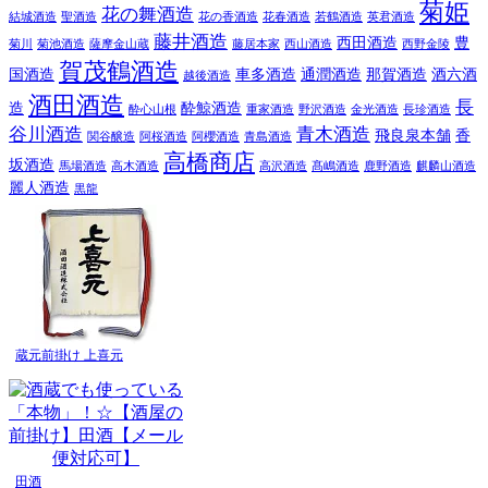
菊姫
花の舞酒造
結城酒造
聖酒造
花の香酒造
花春酒造
若鶴酒造
英君酒造
藤井酒造
西田酒造
豊
菊川
菊池酒造
薩摩金山蔵
藤居本家
西山酒造
西野金陵
賀茂鶴酒造
国酒造
車多酒造
通潤酒造
那賀酒造
酒六酒
越後酒造
酒田酒造
長
造
酔鯨酒造
酔心山根
重家酒造
野沢酒造
金光酒造
長珍酒造
谷川酒造
青木酒造
飛良泉本舗
香
関谷醸造
阿桜酒造
阿櫻酒造
青島酒造
高橋商店
坂酒造
馬場酒造
高木酒造
高沢酒造
髙嶋酒造
鹿野酒造
麒麟山酒造
麗人酒造
黒龍
蔵元前掛け 上喜元
田酒