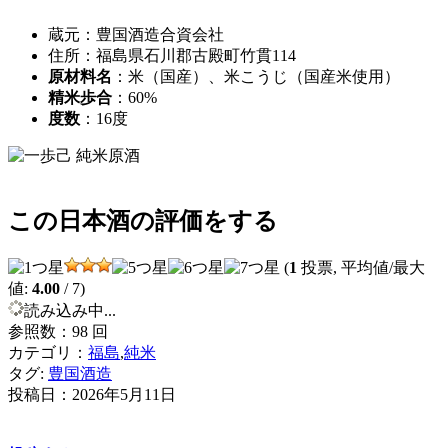
蔵元：豊国酒造合資会社
住所：福島県石川郡古殿町竹貫114
原材料名
：米（国産）、米こうじ（国産米使用）
精米歩合
：60%
度数
：16度
この日本酒の評価をする
(
1
投票, 平均値/最大
値:
4.00
/ 7)
読み込み中...
参照数：98 回
カテゴリ：
福島
,
純米
タグ:
豊国酒造
投稿日：
2026年5月11日