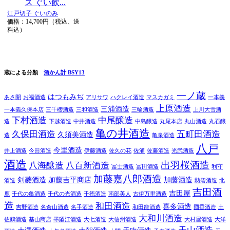
江戸切子 ぐいのみ
価格：14,700円（税込、送
料込）
蔵による分類
酒かん計 BSY13
一ノ蔵
はつもみぢ
あさ開
お福酒造
アリサワ
ハクレイ酒造
マスカガミ
一本義
上原酒造
三浦酒造
一本義久保本店
三千櫻酒造
三和酒造
三輪酒造
上川大雪酒
下村酒造
中尾醸造
造
下越酒造
中井酒造
中島醸造
丸尾本店
丸山酒造
丸石醸
亀の井酒造
久保田酒造
五町田酒造
久須美酒造
造
亀泉酒造
八戸
今里酒造
井上酒造
今田酒造
伊藤酒造
佐久の花
佐浦
佐藤酒造
光武酒造
酒造
出羽桜酒造
八海醸造
八百新酒造
冨士酒造
冨田酒造
利守
加藤嘉八郎酒造
剣菱酒造
加藤吉平商店
加藤酒造
酒造
勲碧酒造
北
吉田酒
吉田屋
鹿
千代の亀酒造
千代の光酒造
千徳酒造
南部美人
古伊万里酒造
造
和田酒造
喜多酒造
吉野酒造
名倉山酒造
名手酒造
和田龍酒造
國香酒造
土
大和川酒造
佐鶴酒造
基山商店
墨廼江酒造
大七酒造
大信州酒造
大村屋酒造
大洋