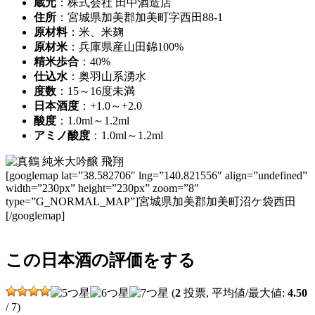
蔵元
：株式会社 田中酒造店
住所
：宮城県加美郡加美町字西田88-1
原材料
：米、米麹
原材米
：兵庫県産山田錦100%
精米歩合
：40%
仕込水
：奥羽山系湧水
度数
：15～16度未満
日本酒度
：+1.0～+2.0
酸度
：1.0ml～1.2ml
アミノ酸度
：1.0ml～1.2ml
[googlemap lat=”38.582706″ lng=”140.821556″ align=”undefined”
width=”230px” height=”230px” zoom=”8″
type=”G_NORMAL_MAP”]宮城県加美郡加美町沼ケ袋西田
[/googlemap]
この日本酒の評価をする
(
2
投票, 平均値/最大値:
4.50
/ 7)