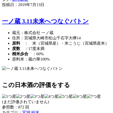
投稿日：
2019年7月13日
一ノ蔵 3.11未来へつなぐバトン
蔵元：株式会社 一ノ蔵
住所：宮城県大崎市松山千石字大欅14
原料
： 米（宮城県産）・米こうじ（宮城県産米）
度数
：17度未満
精米歩合
：60%
原料米：蔵の華100%
この日本酒の評価をする
(まだ評価されていません)
参照数：872 回
カテゴリ：
宮城
,
純米