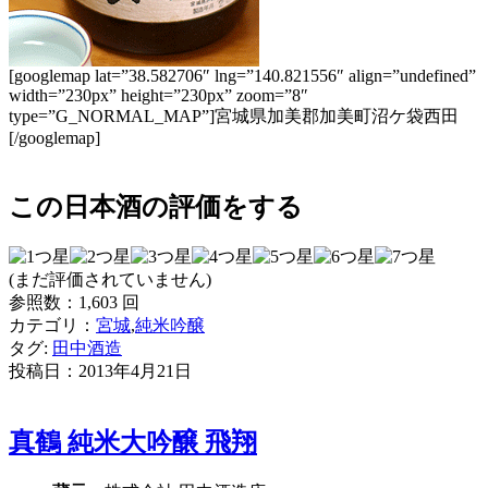
[googlemap lat=”38.582706″ lng=”140.821556″ align=”undefined”
width=”230px” height=”230px” zoom=”8″
type=”G_NORMAL_MAP”]宮城県加美郡加美町沼ケ袋西田
[/googlemap]
この日本酒の評価をする
(まだ評価されていません)
参照数：1,603 回
カテゴリ：
宮城
,
純米吟醸
タグ:
田中酒造
投稿日：
2013年4月21日
真鶴 純米大吟醸 飛翔