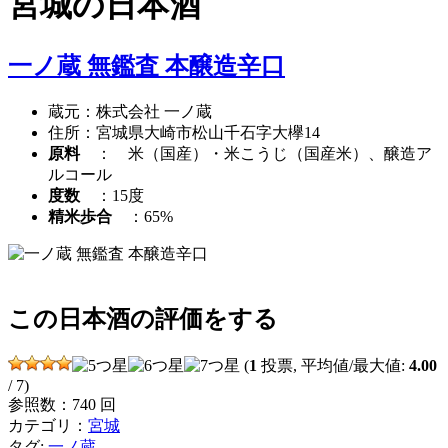
宮城
の日本酒
一ノ蔵 無鑑査 本醸造辛口
蔵元：株式会社 一ノ蔵
住所：宮城県大崎市松山千石字大欅14
原料
： 米（国産）・米こうじ（国産米）、醸造ア
ルコール
度数
：15度
精米歩合
：65%
この日本酒の評価をする
(
1
投票, 平均値/最大値:
4.00
/ 7)
参照数：740 回
カテゴリ：
宮城
タグ:
一ノ蔵