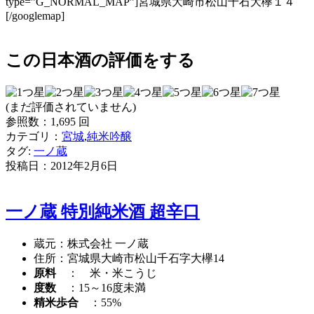
type=”G_NORMAL_MAP”]宮城県大崎市松山千石大欅１４
[/googlemap]
この日本酒の評価をする
(まだ評価されていません)
参照数：1,695 回
カテゴリ：
宮城
,
純米吟醸
タグ:
一ノ蔵
投稿日：
2012年2月6日
一ノ蔵 特別純米酒 超辛口
蔵元：株式会社 一ノ蔵
住所：宮城県大崎市松山千石字大欅14
原料
： 米・米こうじ
度数
：15～16度未満
精米歩合
：55%