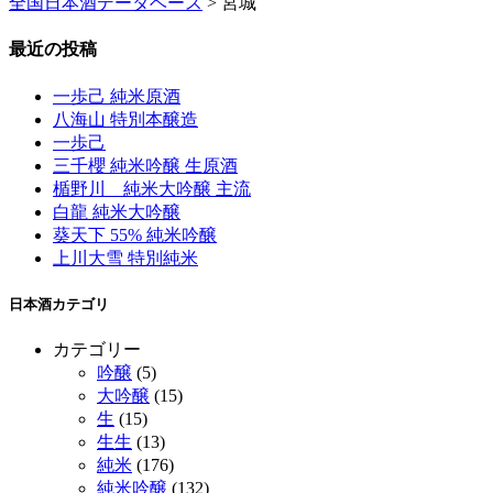
全国日本酒データベース
>
宮城
最近の投稿
一歩己 純米原酒
八海山 特別本醸造
一歩己
三千櫻 純米吟醸 生原酒
楯野川 純米大吟醸 主流
白龍 純米大吟醸
葵天下 55% 純米吟醸
上川大雪 特別純米
日本酒カテゴリ
カテゴリー
吟醸
(5)
大吟醸
(15)
生
(15)
生生
(13)
純米
(176)
純米吟醸
(132)