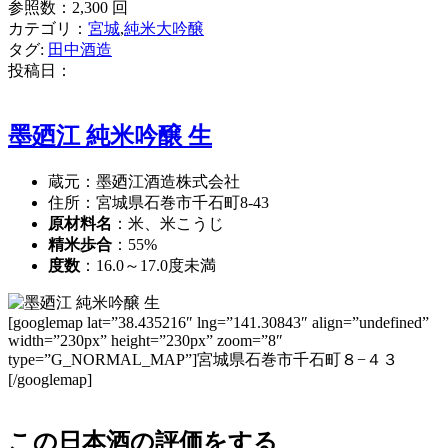
参照数：2,300 回
カテゴリ：
宮城
,
純米大吟醸
タグ:
田中酒造
投稿日：
墨廼江 純米吟醸 生
蔵元：墨廼江酒造株式会社
住所：宮城県石巻市千石町8-43
原材料名
：米、米こうじ
精米歩合
：55%
度数
：16.0～17.0度未満
[googlemap lat=”38.435216″ lng=”141.30843″ align=”undefined”
width=”230px” height=”230px” zoom=”8″
type=”G_NORMAL_MAP”]宮城県石巻市千石町８−４３
[/googlemap]
この日本酒の評価をする