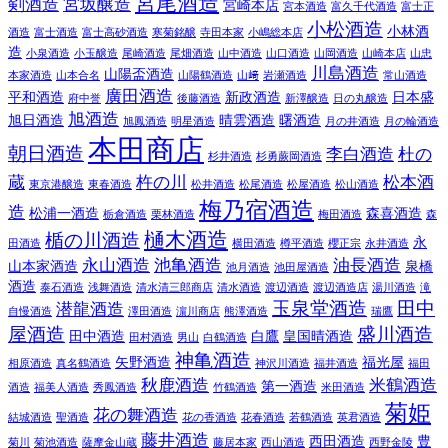
宮尾酒造
剣酒造
宮坂醸造
宮崎本店
宮本酒造
富久千代酒造
富士正
小松酒造
小林酒
酒造
富士酒造
富士高砂酒造
寒菊銘醸
寺田本家
小嶋総本店
造
小泉酒造
小玉醸造
尾崎酒造
尾畑酒造
山中酒造
山口酒造
山岡酒造
山崎本店
山忠
川島酒造
山陽盃酒造
本家酒造
山本合名
山陽鶴酒造
山﨑
岩瀬酒造
常山酒造
廣田酒造
平和酒造
新政酒造
日本盛
府中誉
後藤酒造
新澤醸造
日の丸醸造
旭酒造
旭日酒造
晴雲酒造
曙酒造
旭鳳酒造
明星酒造
月の井酒造
月の輪酒造
本田商店
朝日酒造
李白酒造
杜の
杉井酒造
杉勇蕨岡酒造
蔵
杵の川
松本酒
東京港醸造
東春酒造
松井酒造
松尾酒造
松屋酒造
松山酒造
梅乃宿酒造
造
松浦一酒造
森喜酒造
栃倉酒造
栗林酒造
梅田酒造
森
樋木酒造
楯の川酒造
永
田酒造
横田酒造
樽平酒造
櫻正宗
永井酒造
永山酒造
池亀酒造
油長酒造
山本家酒造
泉橋
池月酒造
池田屋酒造
酒造
泰石酒造
浅舞酒造
清水清三郎商店
清水酒造
渡辺酒造
渡辺酒造店
湯川酒造
滝
玉泉堂酒造
田中
潜龍酒造
自慢酒造
澤田酒造
濵川商店
熊澤酒造
瑞鷹
屋酒造
盛川酒造
田中酒造
白鷹
皇国晴酒造
田村酒造
男山
白鶴酒造
神亀酒造
矢野酒造
福光屋
相原酒造
真名鶴酒造
神沢川酒造
福井酒造
福田
秋鹿酒造
米鶴酒造
第一酒造
酒造
福美人酒造
秀鳳酒造
竹鶴酒造
米田酒造
菊姫
花の舞酒造
結城酒造
聖酒造
花の香酒造
花春酒造
若鶴酒造
英君酒造
藤井酒造
西田酒造
豊
菊川
菊池酒造
薩摩金山蔵
藤居本家
西山酒造
西野金陵