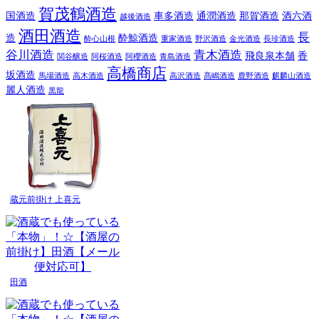
賀茂鶴酒造
国酒造
車多酒造
通潤酒造
那賀酒造
酒六酒
越後酒造
酒田酒造
長
造
酔鯨酒造
酔心山根
重家酒造
野沢酒造
金光酒造
長珍酒造
谷川酒造
青木酒造
飛良泉本舗
香
関谷醸造
阿桜酒造
阿櫻酒造
青島酒造
高橋商店
坂酒造
馬場酒造
高木酒造
高沢酒造
髙嶋酒造
鹿野酒造
麒麟山酒造
麗人酒造
黒龍
蔵元前掛け 上喜元
田酒