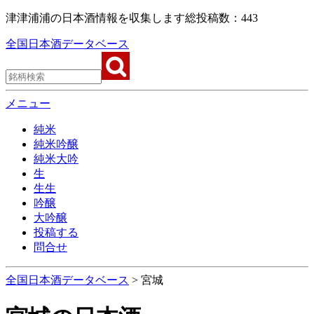
津津浦浦の日本酒情報を収集します
総投稿数：443
全国日本酒データベース
メニュー
純米
純米吟醸
純米大吟
生
生生
吟醸
大吟醸
投稿する
問合せ
全国日本酒データベース
>
宮城