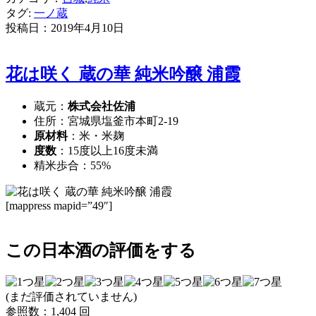
タグ:
一ノ蔵
投稿日：
2019年4月10日
花は咲く 蔵の華 純米吟醸 浦霞
蔵元：
株式会社佐浦
住所：宮城県塩釜市本町2-19
原材料
：米・米麹
度数
：15度以上16度未満
精米歩合：55%
[mappress mapid=”49″]
この日本酒の評価をする
(まだ評価されていません)
参照数：1,404 回