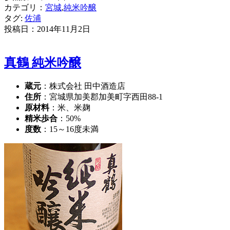
カテゴリ：
宮城
,
純米吟醸
タグ:
佐浦
投稿日：
2014年11月2日
真鶴 純米吟醸
蔵元
：株式会社 田中酒造店
住所
：宮城県加美郡加美町字西田88-1
原材料
：米、米麹
精米歩合
：50%
度数
：15～16度未満