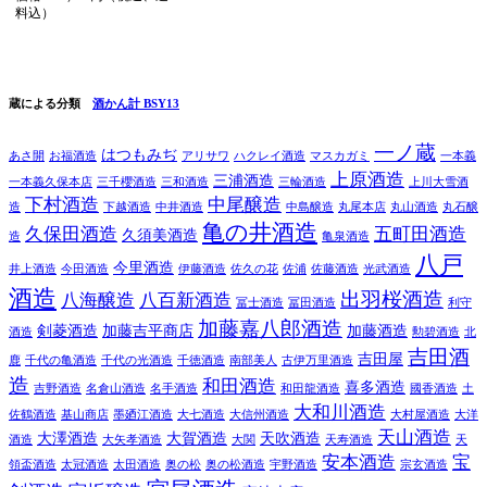
料込）
蔵による分類
酒かん計 BSY13
一ノ蔵
はつもみぢ
あさ開
お福酒造
アリサワ
ハクレイ酒造
マスカガミ
一本義
上原酒造
三浦酒造
一本義久保本店
三千櫻酒造
三和酒造
三輪酒造
上川大雪酒
下村酒造
中尾醸造
造
下越酒造
中井酒造
中島醸造
丸尾本店
丸山酒造
丸石醸
亀の井酒造
久保田酒造
五町田酒造
久須美酒造
造
亀泉酒造
八戸
今里酒造
井上酒造
今田酒造
伊藤酒造
佐久の花
佐浦
佐藤酒造
光武酒造
酒造
出羽桜酒造
八海醸造
八百新酒造
冨士酒造
冨田酒造
利守
加藤嘉八郎酒造
剣菱酒造
加藤吉平商店
加藤酒造
酒造
勲碧酒造
北
吉田酒
吉田屋
鹿
千代の亀酒造
千代の光酒造
千徳酒造
南部美人
古伊万里酒造
造
和田酒造
喜多酒造
吉野酒造
名倉山酒造
名手酒造
和田龍酒造
國香酒造
土
大和川酒造
佐鶴酒造
基山商店
墨廼江酒造
大七酒造
大信州酒造
大村屋酒造
大洋
天山酒造
大澤酒造
大賀酒造
天吹酒造
酒造
大矢孝酒造
大関
天寿酒造
天
安本酒造
宝
領盃酒造
太冠酒造
太田酒造
奥の松
奥の松酒造
宇野酒造
宗玄酒造