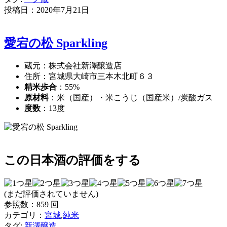
投稿日：
2020年7月21日
愛宕の松 Sparkling
蔵元：株式会社新澤醸造店
住所：宮城県大崎市三本木北町６３
精米歩合
：55%
原材料
：米（国産）・米こうじ（国産米）/炭酸ガス
度数
：13度
この日本酒の評価をする
(まだ評価されていません)
参照数：859 回
カテゴリ：
宮城
,
純米
タグ:
新澤醸造