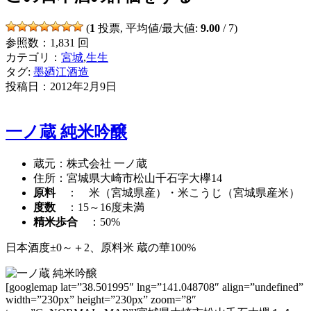
(
1
投票, 平均値/最大値:
9.00
/ 7)
参照数：1,831 回
カテゴリ：
宮城
,
生生
タグ:
墨廼江酒造
投稿日：
2012年2月9日
一ノ蔵 純米吟醸
蔵元：株式会社 一ノ蔵
住所：宮城県大崎市松山千石字大欅14
原料
： 米（宮城県産）・米こうじ（宮城県産米）
度数
：15～16度未満
精米歩合
：50%
日本酒度±0～＋2、原料米 蔵の華100%
[googlemap lat=”38.501995″ lng=”141.048708″ align=”undefined”
width=”230px” height=”230px” zoom=”8″