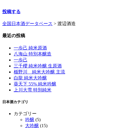
投稿する
全国日本酒データベース
>
渡辺酒造
最近の投稿
一歩己 純米原酒
八海山 特別本醸造
一歩己
三千櫻 純米吟醸 生原酒
楯野川 純米大吟醸 主流
白龍 純米大吟醸
葵天下 55% 純米吟醸
上川大雪 特別純米
日本酒カテゴリ
カテゴリー
吟醸
(5)
大吟醸
(15)