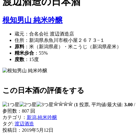
渡辺酒造
の日本酒
根知男山 純米吟醸
蔵元：合名会社 渡辺酒造店
住所：新潟県糸魚川市根小屋２６７３−１
原料
：米（新潟県産）・米こうじ（新潟県産米）
精米歩合
：55%
度数
：15度
この日本酒の評価をする
(
1
投票, 平均値/最大値:
3.00
/
参照数：807 回
カテゴリ：
新潟
,
純米吟醸
タグ:
渡辺酒造
投稿日：
2019年5月12日