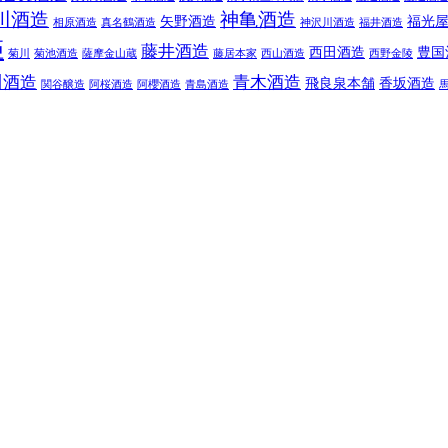
川酒造
神亀酒造
矢野酒造
福光
相原酒造
真名鶴酒造
神沢川酒造
福井酒造
姫
藤井酒造
西田酒造
豊国
菊川
菊池酒造
薩摩金山蔵
藤居本家
西山酒造
西野金陵
川酒造
青木酒造
飛良泉本舗
香坂酒造
関谷醸造
阿桜酒造
阿櫻酒造
青島酒造