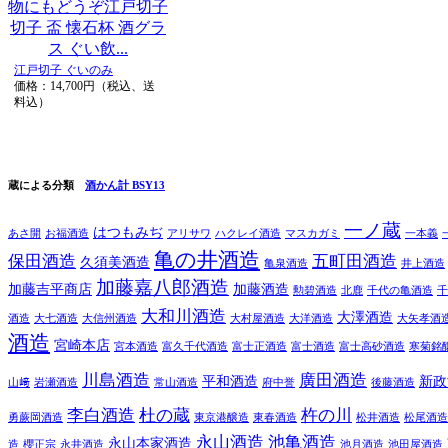
江戸切子 ぐいのみ
価格：14,700円（税込、送
料込）
蔵による分類
酒かん計 BSY13
一ノ蔵
はつもみぢ
あさ開
お福酒造
アリサワ
ハクレイ酒造
マスカガミ
一本義
亀の井酒造
保田酒造
五町田酒造
久須美酒造
亀泉酒造
井上酒造
加藤嘉八郎酒造
加藤吉平商店
加藤酒造
勲碧酒造
北鹿
千代の亀酒造
千
大和川酒造
大澤酒造
酒造
大七酒造
大信州酒造
大村屋酒造
大洋酒造
大矢孝酒
酒造
宮崎本店
宮本酒造
富久千代酒造
富士正酒造
富士酒造
富士高砂酒造
寒菊銘
川島酒造
廣田酒造
平和酒造
新政
山﨑
岩瀬酒造
常山酒造
府中誉
後藤酒造
李白酒造
杜の蔵
杵の川
勇蕨岡酒造
東京港醸造
東春酒造
松井酒造
松尾酒造
永山酒造
池亀酒造
永山本家酒造
造
櫻正宗
永井酒造
池月酒造
池田屋酒造