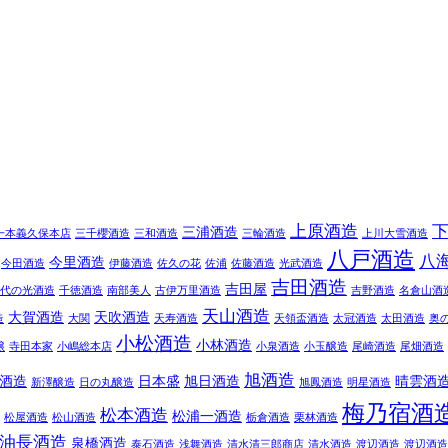
上原酒造
三浦酒造
一本義久保本店
三千櫻酒造
三和酒造
三輪酒造
上川大雪酒造
八戸酒造
八
今里酒造
今田酒造
伊藤酒造
佐久の花
佐浦
佐藤酒造
光武酒造
吉田酒造
吉田屋
代の光酒造
千徳酒造
南部美人
古伊万里酒造
吉野酒造
名倉山酒
天山酒造
大賀酒造
天吹酒造
造
大関
天寿酒造
天領盃酒造
太冠酒造
太田酒造
奥
小松酒造
小林酒造
醸
寺田本家
小嶋総本店
小泉酒造
小玉醸造
尾崎酒造
尾畑酒造
旭酒造
酒造
日本盛
旭日酒造
晴雲酒
新澤醸造
日の丸醸造
旭鳳酒造
明星酒造
梅乃宿酒
松本酒造
松浦一酒造
松屋酒造
松山酒造
栃倉酒造
栗林酒造
油長酒造
泉橋酒造
泰石酒造
浅舞酒造
清水清三郎商店
清水酒造
渡辺酒造
渡辺酒造