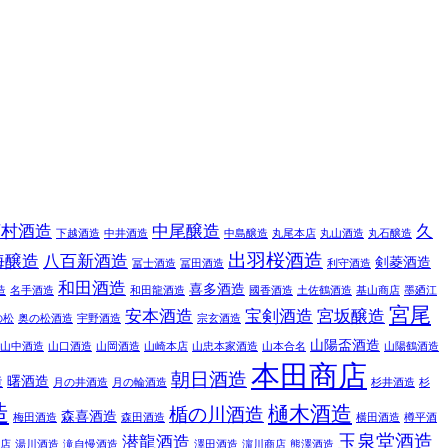
下村酒造
中尾醸造
久
下越酒造
中井酒造
中島醸造
丸尾本店
丸山酒造
丸石醸造
出羽桜酒造
海醸造
八百新酒造
剣菱酒造
冨士酒造
冨田酒造
利守酒造
和田酒造
喜多酒造
造
名手酒造
和田龍酒造
國香酒造
土佐鶴酒造
基山商店
墨廼江
宮尾
安本酒造
宝剣酒造
宮坂醸造
の松
奥の松酒造
宇野酒造
宗玄酒造
山陽盃酒造
山中酒造
山口酒造
山岡酒造
山崎本店
山忠本家酒造
山本合名
山陽鶴酒造
本田商店
朝日酒造
造
曙酒造
月の井酒造
月の輪酒造
杉井酒造
杉
造
樋木酒造
楯の川酒造
森喜酒造
梅田酒造
森田酒造
横田酒造
樽平酒
玉泉堂酒造
潜龍酒造
店
湯川酒造
滝自慢酒造
澤田酒造
濵川商店
熊澤酒造