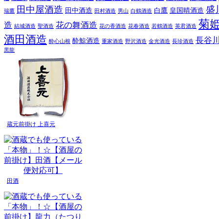
田中屋酒造
盛
田中酒造
白鷹
皇国晴酒造
瑞鷹
田村酒造
男山
白鶴酒造
菊
造
花の舞酒造
結城酒造
聖酒造
花の香酒造
花春酒造
若鶴酒造
英君酒造
酒田酒造
長谷
酔鯨酒造
酔心山根
重家酒造
野沢酒造
金光酒造
長珍酒造
黒龍
蔵元前掛け 上喜元
田酒