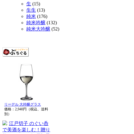
生
(15)
生生
(13)
純米
(176)
純米吟醸
(132)
純米大吟醸
(52)
リーデル 大吟醸グラス
価格：2,940円（税込、送料
別）