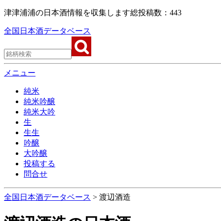
津津浦浦の日本酒情報を収集します
総投稿数：443
全国日本酒データベース
メニュー
純米
純米吟醸
純米大吟
生
生生
吟醸
大吟醸
投稿する
問合せ
全国日本酒データベース
>
渡辺酒造