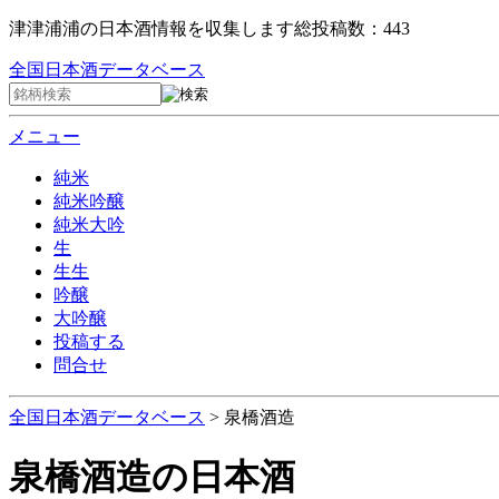
津津浦浦の日本酒情報を収集します
総投稿数：443
全国日本酒データベース
メニュー
純米
純米吟醸
純米大吟
生
生生
吟醸
大吟醸
投稿する
問合せ
全国日本酒データベース
>
泉橋酒造
泉橋酒造
の日本酒