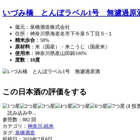
いづみ橋 とんぼラベル1号 無濾過原
蔵元：泉橋酒造株式会社
住所：神奈川県海老名市下今泉５丁目５−１
精米歩合
：58%
原材料
：米（国産）・米こうじ（国産米）
使用米
：神奈川県産山田錦100%
度数
：
18度
この日本酒の評価をする
(
1
投票
読み込み中...
参照数：882 回
カテゴリ：
神奈川
,
純米
タグ:
泉橋酒造
投稿日：
2019年7月8日