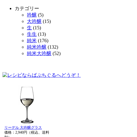
カテゴリー
吟醸
(5)
大吟醸
(15)
生
(15)
生生
(13)
純米
(176)
純米吟醸
(132)
純米大吟醸
(52)
リーデル 大吟醸グラス
価格：2,940円（税込、送料