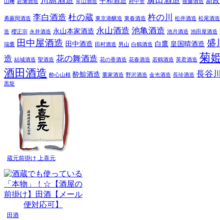
川島酒造
廣田酒造
平和酒造
新政
山﨑
岩瀬酒造
常山酒造
府中誉
後藤酒造
李白酒造
杜の蔵
杵の川
勇蕨岡酒造
東京港醸造
東春酒造
松井酒造
松尾酒造
永山酒造
池亀酒造
永山本家酒造
造
櫻正宗
永井酒造
池月酒造
池田屋酒造
田中屋酒造
盛
田中酒造
白鷹
皇国晴酒造
瑞鷹
田村酒造
男山
白鶴酒造
菊
造
花の舞酒造
結城酒造
聖酒造
花の香酒造
花春酒造
若鶴酒造
英君酒造
酒田酒造
長谷
酔鯨酒造
酔心山根
重家酒造
野沢酒造
金光酒造
長珍酒造
黒龍
蔵元前掛け 上喜元
田酒