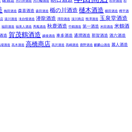
造
曙酒造
月の井酒造
月の輪酒造
杉井酒造
杉
造
樋木酒造
楯の川酒造
森喜酒造
梅田酒造
森田酒造
横田酒造
樽平酒
玉泉堂酒造
潜龍酒造
店
湯川酒造
滝自慢酒造
澤田酒造
濵川商店
熊澤酒造
秋鹿酒造
米鶴酒
屋
第一酒造
福田酒造
福美人酒造
秀鳳酒造
竹鶴酒造
米田酒造
賀茂鶴酒造
酒造
車多酒造
通潤酒造
那賀酒造
酒六酒造
越後酒造
高橋商店
麗人酒造
馬場酒造
高木酒造
高沢酒造
髙嶋酒造
鹿野酒造
麒麟山酒造