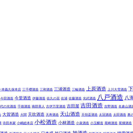
上原酒造
三浦酒造
一本義久保本店
三千櫻酒造
三和酒造
三輪酒造
上川大雪酒造
八戸酒造
八
今里酒造
今田酒造
伊藤酒造
佐久の花
佐浦
佐藤酒造
光武酒造
吉田酒造
吉田屋
代の光酒造
千徳酒造
南部美人
古伊万里酒造
吉野酒造
名倉山酒
天山酒造
大賀酒造
天吹酒造
造
大関
天寿酒造
天領盃酒造
太冠酒造
太田酒造
奥
小松酒造
小林酒造
醸
寺田本家
小嶋総本店
小泉酒造
小玉醸造
尾崎酒造
尾畑酒造