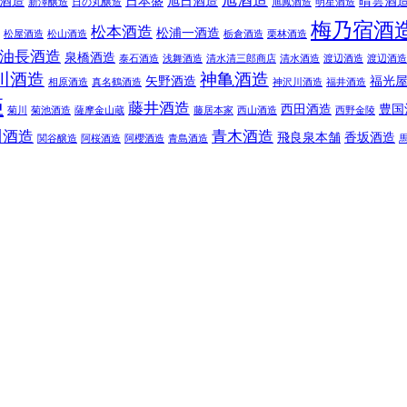
旭酒造
酒造
日本盛
旭日酒造
晴雲酒
新澤醸造
日の丸醸造
旭鳳酒造
明星酒造
梅乃宿酒
松本酒造
松浦一酒造
松屋酒造
松山酒造
栃倉酒造
栗林酒造
油長酒造
泉橋酒造
泰石酒造
浅舞酒造
清水清三郎商店
清水酒造
渡辺酒造
渡辺酒造
川酒造
神亀酒造
矢野酒造
福光
相原酒造
真名鶴酒造
神沢川酒造
福井酒造
姫
藤井酒造
西田酒造
豊国
菊川
菊池酒造
薩摩金山蔵
藤居本家
西山酒造
西野金陵
川酒造
青木酒造
飛良泉本舗
香坂酒造
関谷醸造
阿桜酒造
阿櫻酒造
青島酒造