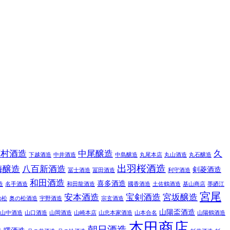
下村酒造
中尾醸造
久
下越酒造
中井酒造
中島醸造
丸尾本店
丸山酒造
丸石醸造
出羽桜酒造
海醸造
八百新酒造
剣菱酒造
冨士酒造
冨田酒造
利守酒造
和田酒造
喜多酒造
造
名手酒造
和田龍酒造
國香酒造
土佐鶴酒造
基山商店
墨廼江
宮尾
安本酒造
宝剣酒造
宮坂醸造
の松
奥の松酒造
宇野酒造
宗玄酒造
山陽盃酒造
山中酒造
山口酒造
山岡酒造
山崎本店
山忠本家酒造
山本合名
山陽鶴酒造
本田商店
朝日酒造