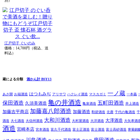
別）
江戸切子 ぐいのみ
価格：14,700円（税込、送
料込）
蔵による分類
酒かん計 BSY13
一ノ蔵
はつもみぢ
あさ開
お福酒造
アリサワ
ハクレイ酒造
マスカガミ
一本義
亀の井酒造
保田酒造
五町田酒造
久須美酒造
亀泉酒造
井上酒造
加藤嘉八郎酒造
加藤吉平商店
加藤酒造
勲碧酒造
北鹿
千代の亀酒造
千
大和川酒造
大澤酒造
酒造
大七酒造
大信州酒造
大村屋酒造
大洋酒造
大矢孝酒
酒造
宮崎本店
宮本酒造
富久千代酒造
富士正酒造
富士酒造
富士高砂酒造
寒菊銘