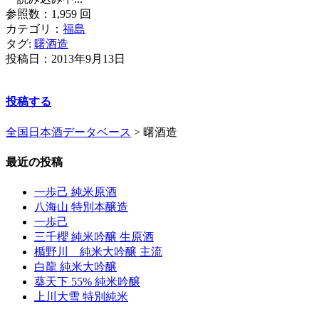
参照数：1,959 回
カテゴリ：
福島
タグ:
曙酒造
投稿日：
2013年9月13日
投稿する
全国日本酒データベース
>
曙酒造
最近の投稿
一歩己 純米原酒
八海山 特別本醸造
一歩己
三千櫻 純米吟醸 生原酒
楯野川 純米大吟醸 主流
白龍 純米大吟醸
葵天下 55% 純米吟醸
上川大雪 特別純米