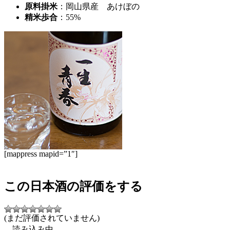
原料掛米
：岡山県産 あけぼの
精米歩合
：55%
[mappress mapid=”1″]
この日本酒の評価をする
(まだ評価されていません)
読み込み中...