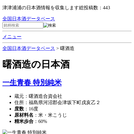
津津浦浦の日本酒情報を収集します
総投稿数：443
全国日本酒データベース
メニュー
全国日本酒データベース
>
曙酒造
曙酒造
の日本酒
一生青春 特別純米
蔵元：曙酒造合資会社
住所：福島県河沼郡会津坂下町戌亥乙２
度数
：16度
原材料名
：米・米こうじ
精米歩合
：60%