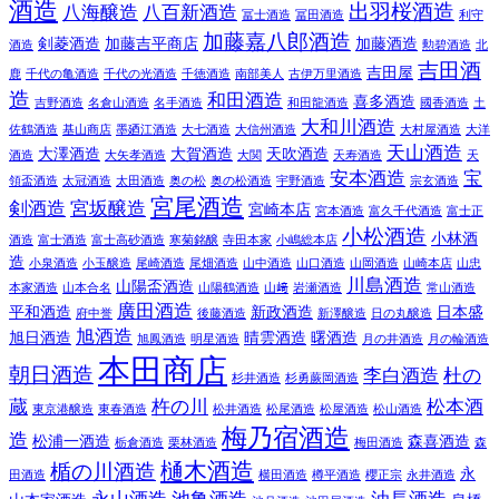
酒造
出羽桜酒造
八海醸造
八百新酒造
冨士酒造
冨田酒造
利守
加藤嘉八郎酒造
剣菱酒造
加藤吉平商店
加藤酒造
酒造
勲碧酒造
北
吉田酒
吉田屋
鹿
千代の亀酒造
千代の光酒造
千徳酒造
南部美人
古伊万里酒造
造
和田酒造
喜多酒造
吉野酒造
名倉山酒造
名手酒造
和田龍酒造
國香酒造
土
大和川酒造
佐鶴酒造
基山商店
墨廼江酒造
大七酒造
大信州酒造
大村屋酒造
大洋
天山酒造
大澤酒造
大賀酒造
天吹酒造
酒造
大矢孝酒造
大関
天寿酒造
天
安本酒造
宝
領盃酒造
太冠酒造
太田酒造
奥の松
奥の松酒造
宇野酒造
宗玄酒造
宮尾酒造
剣酒造
宮坂醸造
宮崎本店
宮本酒造
富久千代酒造
富士正
小松酒造
小林酒
酒造
富士酒造
富士高砂酒造
寒菊銘醸
寺田本家
小嶋総本店
造
小泉酒造
小玉醸造
尾崎酒造
尾畑酒造
山中酒造
山口酒造
山岡酒造
山崎本店
山忠
川島酒造
山陽盃酒造
本家酒造
山本合名
山陽鶴酒造
山﨑
岩瀬酒造
常山酒造
廣田酒造
平和酒造
新政酒造
日本盛
府中誉
後藤酒造
新澤醸造
日の丸醸造
旭酒造
旭日酒造
晴雲酒造
曙酒造
旭鳳酒造
明星酒造
月の井酒造
月の輪酒造
本田商店
朝日酒造
李白酒造
杜の
杉井酒造
杉勇蕨岡酒造
蔵
杵の川
松本酒
東京港醸造
東春酒造
松井酒造
松尾酒造
松屋酒造
松山酒造
梅乃宿酒造
造
松浦一酒造
森喜酒造
栃倉酒造
栗林酒造
梅田酒造
森
樋木酒造
楯の川酒造
永
田酒造
横田酒造
樽平酒造
櫻正宗
永井酒造