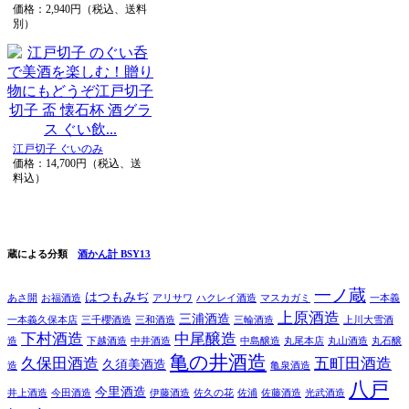
価格：2,940円（税込、送料
別）
江戸切子 ぐいのみ
価格：14,700円（税込、送
料込）
蔵による分類
酒かん計 BSY13
一ノ蔵
はつもみぢ
あさ開
お福酒造
アリサワ
ハクレイ酒造
マスカガミ
一本義
上原酒造
三浦酒造
一本義久保本店
三千櫻酒造
三和酒造
三輪酒造
上川大雪酒
下村酒造
中尾醸造
造
下越酒造
中井酒造
中島醸造
丸尾本店
丸山酒造
丸石醸
亀の井酒造
久保田酒造
五町田酒造
久須美酒造
造
亀泉酒造
八戸
今里酒造
井上酒造
今田酒造
伊藤酒造
佐久の花
佐浦
佐藤酒造
光武酒造