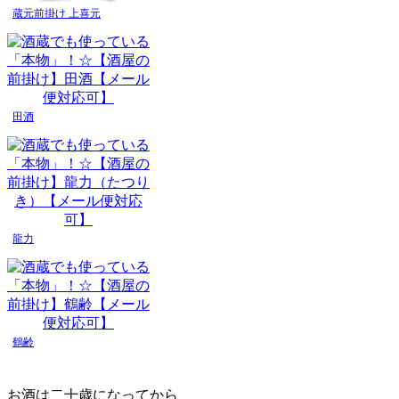
蔵元前掛け 上喜元
田酒
龍力
鶴齢
お酒は二十歳になってから