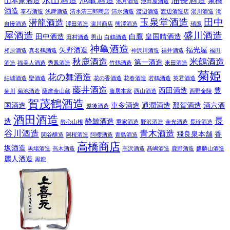
永山酒造
池亀酒造
油長酒造
山本家酒造
泉橋
池月酒造
池田屋酒造
酒造
泰石酒造
浅舞酒造
清水清三郎商店
清水酒造
渡辺酒造
渡辺酒造店
湯川酒造
滝
玉泉堂酒造
田中
潜龍酒造
自慢酒造
澤田酒造
濵川商店
熊澤酒造
瑞鷹
屋酒造
盛川酒造
田中酒造
白鷹
皇国晴酒造
田村酒造
男山
白鶴酒造
神亀酒造
矢野酒造
福光屋
相原酒造
真名鶴酒造
神沢川酒造
福井酒造
福田
秋鹿酒造
米鶴酒造
第一酒造
酒造
福美人酒造
秀鳳酒造
竹鶴酒造
米田酒造
菊姫
花の舞酒造
結城酒造
聖酒造
花の香酒造
花春酒造
若鶴酒造
英君酒造
藤井酒造
西田酒造
豊
菊川
菊池酒造
薩摩金山蔵
藤居本家
西山酒造
西野金陵
賀茂鶴酒造
国酒造
車多酒造
通潤酒造
那賀酒造
酒六酒
越後酒造
酒田酒造
長
造
酔鯨酒造
酔心山根
重家酒造
野沢酒造
金光酒造
長珍酒造
谷川酒造
青木酒造
飛良泉本舗
香
関谷醸造
阿桜酒造
阿櫻酒造
青島酒造
高橋商店
坂酒造
馬場酒造
高木酒造
高沢酒造
髙嶋酒造
鹿野酒造
麒麟山酒造
麗人酒造
黒龍