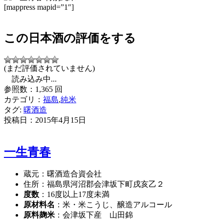
[mappress mapid=”1″]
この日本酒の評価をする
(まだ評価されていません)
読み込み中...
参照数：1,365 回
カテゴリ：
福島
,
純米
タグ:
曙酒造
投稿日：
2015年4月15日
一生青春
蔵元：曙酒造合資会社
住所：福島県河沼郡会津坂下町戌亥乙２
度数
：16度以上17度未満
原材料名
：米・米こうじ、醸造アルコール
原料麹米
：会津坂下産 山田錦