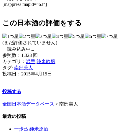
[mappress mapid=”63″]
この日本酒の評価をする
(まだ評価されていません)
読み込み中...
参照数：1,328 回
カテゴリ：
岩手
,
純米吟醸
タグ:
南部美人
投稿日：
2015年4月15日
投稿する
全国日本酒データベース
>
南部美人
最近の投稿
一歩己 純米原酒