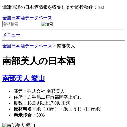
津津浦浦の日本酒情報を収集します
総投稿数：443
全国日本酒データベース
メニュー
全国日本酒データベース
>
南部美人
南部美人
の日本酒
南部美人 愛山
蔵元：株式会社 南部美人
住所：岩手県二戸市福岡字上町13
度数
：16.0度以上17.0度未満
原材料名
：米（国産）・米こうじ（国産米）
精米歩合
：50%