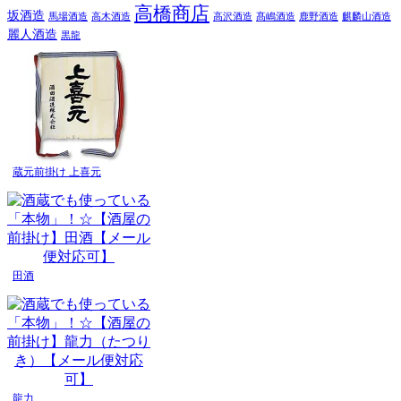
高橋商店
坂酒造
馬場酒造
高木酒造
高沢酒造
髙嶋酒造
鹿野酒造
麒麟山酒造
麗人酒造
黒龍
蔵元前掛け 上喜元
田酒
龍力