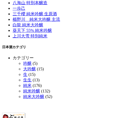
八海山 特別本醸造
一歩己
三千櫻 純米吟醸 生原酒
楯野川 純米大吟醸 主流
白龍 純米大吟醸
葵天下 55% 純米吟醸
上川大雪 特別純米
日本酒カテゴリ
カテゴリー
吟醸
(5)
大吟醸
(15)
生
(15)
生生
(13)
純米
(176)
純米吟醸
(132)
純米大吟醸
(52)