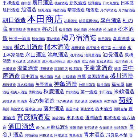
廣田酒造
平和酒造
新政酒造
日本盛
府中誉
後藤酒造
新澤醸造
日の丸醸造
旭酒造
旭日酒造
晴雲酒造
曙酒造
旭鳳酒造
明星酒造
月の井酒造
月の輪酒造
本田商店
朝日酒造
李白酒造
杜の
杉井酒造
杉勇蕨岡酒造
蔵
杵の川
松本酒
東京港醸造
東春酒造
松井酒造
松尾酒造
松屋酒造
松山酒造
梅乃宿酒造
造
松浦一酒造
森喜酒造
栃倉酒造
栗林酒造
梅田酒造
森
樋木酒造
楯の川酒造
永
田酒造
横田酒造
樽平酒造
櫻正宗
永井酒造
永山酒造
池亀酒造
油長酒造
山本家酒造
泉橋
池月酒造
池田屋酒造
酒造
泰石酒造
浅舞酒造
清水清三郎商店
清水酒造
渡辺酒造
渡辺酒造店
湯川酒造
滝
玉泉堂酒造
田中
潜龍酒造
自慢酒造
澤田酒造
濵川商店
熊澤酒造
瑞鷹
屋酒造
盛川酒造
田中酒造
白鷹
皇国晴酒造
田村酒造
男山
白鶴酒造
神亀酒造
矢野酒造
福光屋
相原酒造
真名鶴酒造
神沢川酒造
福井酒造
福田
秋鹿酒造
米鶴酒造
第一酒造
酒造
福美人酒造
秀鳳酒造
竹鶴酒造
米田酒造
菊姫
花の舞酒造
結城酒造
聖酒造
花の香酒造
花春酒造
若鶴酒造
英君酒造
藤井酒造
西田酒造
豊
菊川
菊池酒造
薩摩金山蔵
藤居本家
西山酒造
西野金陵
賀茂鶴酒造
国酒造
車多酒造
通潤酒造
那賀酒造
酒六酒
越後酒造
酒田酒造
長
造
酔鯨酒造
酔心山根
重家酒造
野沢酒造
金光酒造
長珍酒造
谷川酒造
青木酒造
飛良泉本舗
香
関谷醸造
阿桜酒造
阿櫻酒造
青島酒造