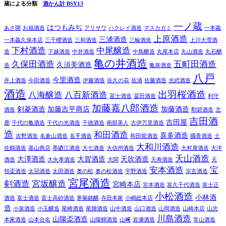
蔵による分類
酒かん計 BSY13
一ノ蔵
はつもみぢ
あさ開
お福酒造
アリサワ
ハクレイ酒造
マスカガミ
一本義
上原酒造
三浦酒造
一本義久保本店
三千櫻酒造
三和酒造
三輪酒造
上川大雪酒
下村酒造
中尾醸造
造
下越酒造
中井酒造
中島醸造
丸尾本店
丸山酒造
丸石醸
亀の井酒造
久保田酒造
五町田酒造
久須美酒造
造
亀泉酒造
八戸
今里酒造
井上酒造
今田酒造
伊藤酒造
佐久の花
佐浦
佐藤酒造
光武酒造
酒造
出羽桜酒造
八海醸造
八百新酒造
冨士酒造
冨田酒造
利守
加藤嘉八郎酒造
剣菱酒造
加藤吉平商店
加藤酒造
酒造
勲碧酒造
北
吉田酒
吉田屋
鹿
千代の亀酒造
千代の光酒造
千徳酒造
南部美人
古伊万里酒造
造
和田酒造
喜多酒造
吉野酒造
名倉山酒造
名手酒造
和田龍酒造
國香酒造
土
大和川酒造
佐鶴酒造
基山商店
墨廼江酒造
大七酒造
大信州酒造
大村屋酒造
大洋
天山酒造
大澤酒造
大賀酒造
天吹酒造
酒造
大矢孝酒造
大関
天寿酒造
天
安本酒造
宝
領盃酒造
太冠酒造
太田酒造
奥の松
奥の松酒造
宇野酒造
宗玄酒造
宮尾酒造
剣酒造
宮坂醸造
宮崎本店
宮本酒造
富久千代酒造
富士正
小松酒造
小林酒
酒造
富士酒造
富士高砂酒造
寒菊銘醸
寺田本家
小嶋総本店
造
小泉酒造
小玉醸造
尾崎酒造
尾畑酒造
山中酒造
山口酒造
山岡酒造
山崎本店
山忠
川島酒造
山陽盃酒造
本家酒造
山本合名
山陽鶴酒造
山﨑
岩瀬酒造
常山酒造