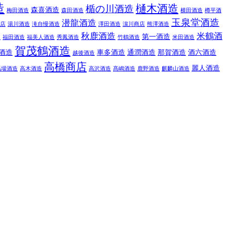
造
樋木酒造
楯の川酒造
森喜酒造
梅田酒造
森田酒造
横田酒造
樽平酒
玉泉堂酒造
潜龍酒造
店
湯川酒造
滝自慢酒造
澤田酒造
濵川商店
熊澤酒造
秋鹿酒造
米鶴酒
屋
第一酒造
福田酒造
福美人酒造
秀鳳酒造
竹鶴酒造
米田酒造
賀茂鶴酒造
酒造
車多酒造
通潤酒造
那賀酒造
酒六酒造
越後酒造
高橋商店
麗人酒造
馬場酒造
高木酒造
高沢酒造
髙嶋酒造
鹿野酒造
麒麟山酒造