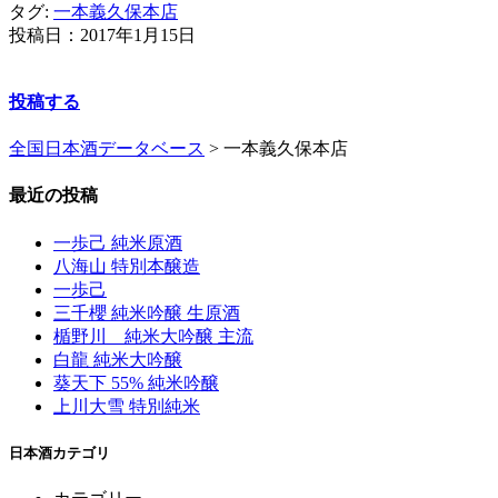
タグ:
一本義久保本店
投稿日：
2017年1月15日
投稿する
全国日本酒データベース
>
一本義久保本店
最近の投稿
一歩己 純米原酒
八海山 特別本醸造
一歩己
三千櫻 純米吟醸 生原酒
楯野川 純米大吟醸 主流
白龍 純米大吟醸
葵天下 55% 純米吟醸
上川大雪 特別純米
日本酒カテゴリ