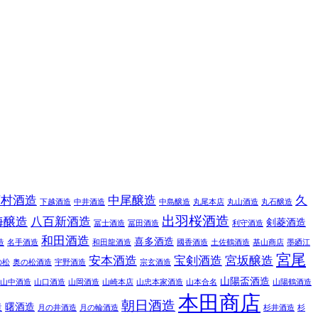
下村酒造
中尾醸造
久
下越酒造
中井酒造
中島醸造
丸尾本店
丸山酒造
丸石醸造
出羽桜酒造
海醸造
八百新酒造
剣菱酒造
冨士酒造
冨田酒造
利守酒造
和田酒造
喜多酒造
造
名手酒造
和田龍酒造
國香酒造
土佐鶴酒造
基山商店
墨廼江
宮尾
安本酒造
宝剣酒造
宮坂醸造
の松
奥の松酒造
宇野酒造
宗玄酒造
山陽盃酒造
山中酒造
山口酒造
山岡酒造
山崎本店
山忠本家酒造
山本合名
山陽鶴酒造
本田商店
朝日酒造
造
曙酒造
月の井酒造
月の輪酒造
杉井酒造
杉