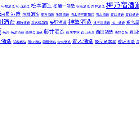
梅乃宿酒
松本酒造
松浦一酒造
松屋酒造
松山酒造
栃倉酒造
栗林酒造
油長酒造
泉橋酒造
泰石酒造
浅舞酒造
清水清三郎商店
清水酒造
渡辺酒造
渡辺酒造
川酒造
神亀酒造
矢野酒造
福光
相原酒造
真名鶴酒造
神沢川酒造
福井酒造
姫
藤井酒造
西田酒造
豊国
菊川
菊池酒造
薩摩金山蔵
藤居本家
西山酒造
西野金陵
川酒造
青木酒造
飛良泉本舗
香坂酒造
関谷醸造
阿桜酒造
阿櫻酒造
青島酒造