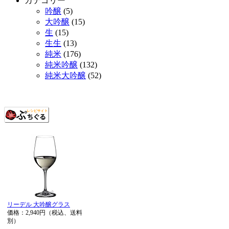
カテゴリー
吟醸
(5)
大吟醸
(15)
生
(15)
生生
(13)
純米
(176)
純米吟醸
(132)
純米大吟醸
(52)
リーデル 大吟醸グラス
価格：2,940円（税込、送料
別）