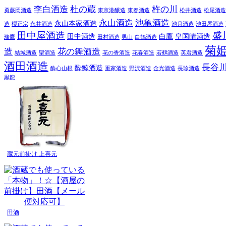
李白酒造
杜の蔵
杵の川
勇蕨岡酒造
東京港醸造
東春酒造
松井酒造
松尾酒造
永山酒造
池亀酒造
永山本家酒造
造
櫻正宗
永井酒造
池月酒造
池田屋酒造
田中屋酒造
盛
田中酒造
白鷹
皇国晴酒造
瑞鷹
田村酒造
男山
白鶴酒造
菊
造
花の舞酒造
結城酒造
聖酒造
花の香酒造
花春酒造
若鶴酒造
英君酒造
酒田酒造
長谷
酔鯨酒造
酔心山根
重家酒造
野沢酒造
金光酒造
長珍酒造
黒龍
蔵元前掛け 上喜元
田酒