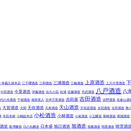
上原酒造
三浦酒造
一本義久保本店
三千櫻酒造
三和酒造
三輪酒造
上川大雪酒造
八戸酒造
八
今里酒造
今田酒造
伊藤酒造
佐久の花
佐浦
佐藤酒造
光武酒造
吉田酒造
吉田屋
代の光酒造
千徳酒造
南部美人
古伊万里酒造
吉野酒造
名倉山酒
天山酒造
大賀酒造
天吹酒造
造
大関
天寿酒造
天領盃酒造
太冠酒造
太田酒造
奥
小松酒造
小林酒造
醸
寺田本家
小嶋総本店
小泉酒造
小玉醸造
尾崎酒造
尾畑酒造
旭酒造
酒造
日本盛
旭日酒造
晴雲酒
新澤醸造
日の丸醸造
旭鳳酒造
明星酒造