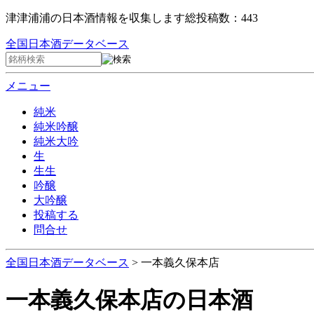
津津浦浦の日本酒情報を収集します
総投稿数：443
全国日本酒データベース
メニュー
純米
純米吟醸
純米大吟
生
生生
吟醸
大吟醸
投稿する
問合せ
全国日本酒データベース
>
一本義久保本店
一本義久保本店
の日本酒