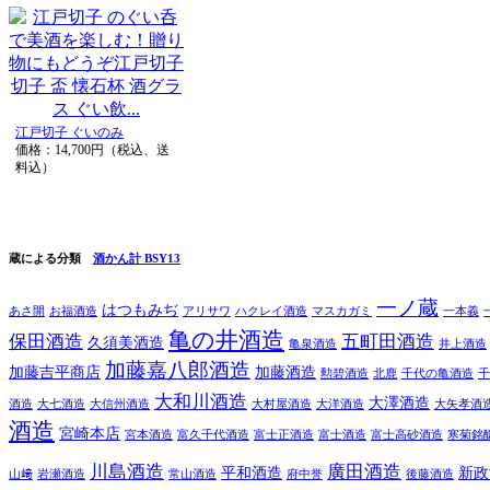
江戸切子 ぐいのみ
価格：14,700円（税込、送
料込）
蔵による分類
酒かん計 BSY13
一ノ蔵
はつもみぢ
あさ開
お福酒造
アリサワ
ハクレイ酒造
マスカガミ
一本義
亀の井酒造
保田酒造
五町田酒造
久須美酒造
亀泉酒造
井上酒造
加藤嘉八郎酒造
加藤吉平商店
加藤酒造
勲碧酒造
北鹿
千代の亀酒造
千
大和川酒造
大澤酒造
酒造
大七酒造
大信州酒造
大村屋酒造
大洋酒造
大矢孝酒
酒造
宮崎本店
宮本酒造
富久千代酒造
富士正酒造
富士酒造
富士高砂酒造
寒菊銘
川島酒造
廣田酒造
平和酒造
新政
山﨑
岩瀬酒造
常山酒造
府中誉
後藤酒造