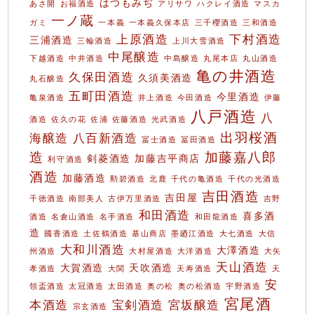
はつもみぢ
あさ開
お福酒造
アリサワ
ハクレイ酒造
マスカ
一ノ蔵
ガミ
一本義
一本義久保本店
三千櫻酒造
三和酒造
上原酒造
下村酒造
三浦酒造
三輪酒造
上川大雪酒造
中尾醸造
下越酒造
中井酒造
中島醸造
丸尾本店
丸山酒造
亀の井酒造
久保田酒造
久須美酒造
丸石醸造
五町田酒造
今里酒造
亀泉酒造
井上酒造
今田酒造
伊藤
八戸酒造
八
酒造
佐久の花
佐浦
佐藤酒造
光武酒造
出羽桜酒
海醸造
八百新酒造
冨士酒造
冨田酒造
造
加藤嘉八郎
剣菱酒造
加藤吉平商店
利守酒造
酒造
加藤酒造
勲碧酒造
北鹿
千代の亀酒造
千代の光酒造
吉田酒造
吉田屋
千徳酒造
南部美人
古伊万里酒造
吉野
和田酒造
喜多酒
酒造
名倉山酒造
名手酒造
和田龍酒造
造
國香酒造
土佐鶴酒造
基山商店
墨廼江酒造
大七酒造
大信
大和川酒造
大澤酒造
州酒造
大村屋酒造
大洋酒造
大矢
天山酒造
大賀酒造
天吹酒造
孝酒造
大関
天寿酒造
天
安
領盃酒造
太冠酒造
太田酒造
奥の松
奥の松酒造
宇野酒造
宮尾酒
本酒造
宝剣酒造
宮坂醸造
宗玄酒造