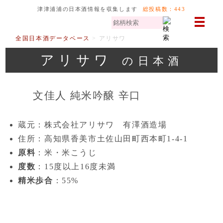
津津浦浦の日本酒情報を収集します
総投稿数：443
全国日本酒データベース
全国日本酒データベース
>
アリサワ
アリサワ
の日本酒
文佳人 純米吟醸 辛口
蔵元：株式会社アリサワ 有澤酒造場
住所：高知県香美市土佐山田町西本町1-4-1
原料
：米・米こうじ
度数
：15度以上16度未満
精米歩合
：55%