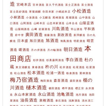
造
宮崎本店
宮本酒造
富久千代酒造
富士正酒造
富士酒造
小松酒造
富士高砂酒造
寒菊銘醸
寺田本家
小嶋総本店
小林酒造
小泉酒造
小玉醸造
尾崎酒造
尾畑酒造
山中酒造
山
山陽盃酒
口酒造
山岡酒造
山崎本店
山忠本家酒造
山本合名
川島酒造
造
平和酒
山陽鶴酒造
山﨑
岩瀬酒造
常山酒造
廣田酒造
造
新政酒造
府中誉
後藤酒造
新澤醸造
日の丸
旭酒造
日本盛
旭日酒造
晴雲
醸造
旭鳳酒造
明星酒造
本
朝日酒造
酒造
曙酒造
月の井酒造
月の輪酒造
田商店
李白酒造
杜の
杉井酒造
杉勇蕨岡酒造
蔵
杵の川
東京港醸造
東春酒造
松井酒造
松尾酒造
松屋酒
松本酒造
松浦一酒造
造
松山酒造
栃倉酒造
栗林酒造
梅乃宿酒造
楯の
森喜酒造
梅田酒造
森田酒造
樋木酒造
川酒造
横田酒造
樽平酒造
櫻正宗
永井酒
永山酒造
池亀酒造
永山本家酒造
造
池月酒造
池田
油長酒造
泉橋酒造
屋酒造
泰石酒造
浅舞酒造
清水清三