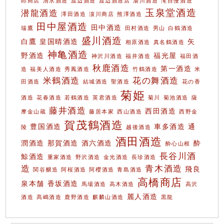
郎商店
清水酒造
渡辺酒造
渡辺酒造店
湯川酒造
滝自慢酒造
玉泉堂酒造
潜龍酒造
澤田酒造
濵川商店
熊澤酒造
田中屋酒造
田中酒造
瑞鷹
田村酒造
男山
白鶴酒造
盛川酒造
白鷹
皇国晴酒造
矢
相原酒造
真名鶴酒造
神亀酒造
野酒造
福光屋
神沢川酒造
福井酒造
福田酒
秋鹿酒造
第一酒造
造
福美人酒造
秀鳳酒造
竹鶴酒造
米
米鶴酒造
花の舞酒造
田酒造
結城酒造
聖酒造
花の香
菊姫
酒造
花春酒造
若鶴酒造
英君酒造
菊川
菊池酒造
薩
藤井酒造
西田酒造
摩金山蔵
藤居本家
西山酒造
西野金
賀茂鶴酒造
豊国酒造
車多酒造
通
陵
越後酒造
酒田酒造
潤酒造
那賀酒造
酒六酒造
酔
酔心山根
長谷川酒
鯨酒造
重家酒造
野沢酒造
金光酒造
長珍酒造
造
青木酒造
飛良
関谷醸造
阿桜酒造
阿櫻酒造
青島酒造
高橋商店
泉本舗
香坂酒造
馬場酒造
高木酒造
高沢
麗人酒造
酒造
髙嶋酒造
鹿野酒造
麒麟山酒造
黒龍