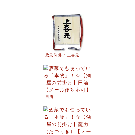
蔵元前掛け 上喜元
田酒