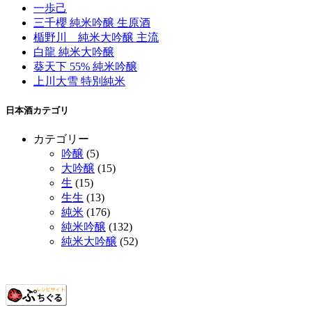
一歩己
三千櫻 純米吟醸 生原酒
楯野川 純米大吟醸 主流
白龍 純米大吟醸
葵天下 55% 純米吟醸
上川大雪 特別純米
日本酒カテゴリ
カテゴリー
吟醸
(5)
大吟醸
(15)
生
(15)
生生
(13)
純米
(176)
純米吟醸
(132)
純米大吟醸
(52)