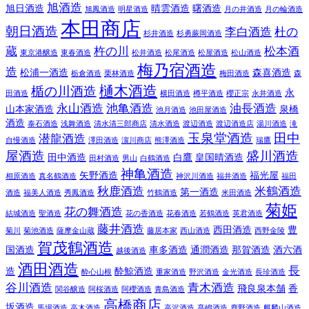
旭酒造
旭日酒造
晴雲酒造
曙酒造
旭鳳酒造
明星酒造
月の井酒造
月の輪酒造
本田商店
朝日酒造
李白酒造
杜の
杉井酒造
杉勇蕨岡酒造
蔵
杵の川
松本酒
東京港醸造
東春酒造
松井酒造
松尾酒造
松屋酒造
松山酒造
梅乃宿酒造
造
松浦一酒造
森喜酒造
栃倉酒造
栗林酒造
梅田酒造
森
樋木酒造
楯の川酒造
永
田酒造
横田酒造
樽平酒造
櫻正宗
永井酒造
永山酒造
池亀酒造
油長酒造
山本家酒造
泉橋
池月酒造
池田屋酒造
酒造
泰石酒造
浅舞酒造
清水清三郎商店
清水酒造
渡辺酒造
渡辺酒造店
湯川酒造
滝
玉泉堂酒造
田中
潜龍酒造
自慢酒造
澤田酒造
濵川商店
熊澤酒造
瑞鷹
屋酒造
盛川酒造
田中酒造
白鷹
皇国晴酒造
田村酒造
男山
白鶴酒造
神亀酒造
矢野酒造
福光屋
相原酒造
真名鶴酒造
神沢川酒造
福井酒造
福田
秋鹿酒造
米鶴酒造
第一酒造
酒造
福美人酒造
秀鳳酒造
竹鶴酒造
米田酒造
菊姫
花の舞酒造
結城酒造
聖酒造
花の香酒造
花春酒造
若鶴酒造
英君酒造
藤井酒造
西田酒造
豊
菊川
菊池酒造
薩摩金山蔵
藤居本家
西山酒造
西野金陵
賀茂鶴酒造
国酒造
車多酒造
通潤酒造
那賀酒造
酒六酒
越後酒造
酒田酒造
長
造
酔鯨酒造
酔心山根
重家酒造
野沢酒造
金光酒造
長珍酒造
谷川酒造
青木酒造
飛良泉本舗
香
関谷醸造
阿桜酒造
阿櫻酒造
青島酒造
高橋商店
坂酒造
馬場酒造
高木酒造
高沢酒造
髙嶋酒造
鹿野酒造
麒麟山酒造