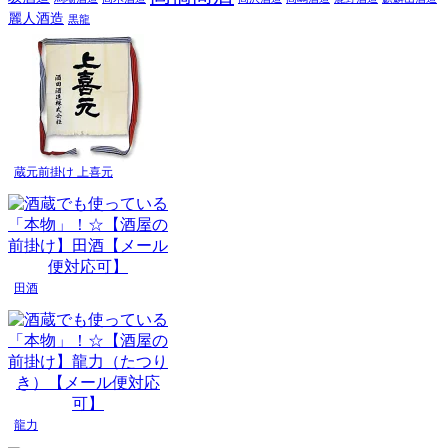
麗人酒造
黒龍
蔵元前掛け 上喜元
田酒
龍力