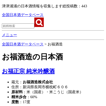
津津浦浦の日本酒情報を収集します
総投稿数：443
全国日本酒データベース
メニュー
全国日本酒データベース
>
お福酒造
お福酒造
の日本酒
お福正宗 純米吟醸酒
蔵元：
お福酒造株式会社
住所：新潟県長岡市横枕町６０６
原材料
：米（国産）・米こうじ（国産米）
精米歩合
：60%
度数
：17度