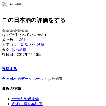
この日本酒の評価をする
(まだ評価されていません)
参照数：1,231 回
カテゴリ：
新潟
,
純米吟醸
タグ:
お福酒造
投稿日：
2017年4月16日
投稿する
全国日本酒データベース
>
お福酒造
最近の投稿
一歩己 純米原酒
八海山 特別本醸造