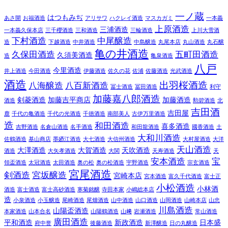
一ノ蔵
はつもみぢ
あさ開
お福酒造
アリサワ
ハクレイ酒造
マスカガミ
一本義
上原酒造
三浦酒造
一本義久保本店
三千櫻酒造
三和酒造
三輪酒造
上川大雪酒
下村酒造
中尾醸造
造
下越酒造
中井酒造
中島醸造
丸尾本店
丸山酒造
丸石醸
亀の井酒造
久保田酒造
五町田酒造
久須美酒造
造
亀泉酒造
八戸
今里酒造
井上酒造
今田酒造
伊藤酒造
佐久の花
佐浦
佐藤酒造
光武酒造
酒造
出羽桜酒造
八海醸造
八百新酒造
冨士酒造
冨田酒造
利守
加藤嘉八郎酒造
剣菱酒造
加藤吉平商店
加藤酒造
酒造
勲碧酒造
北
吉田酒
吉田屋
鹿
千代の亀酒造
千代の光酒造
千徳酒造
南部美人
古伊万里酒造
造
和田酒造
喜多酒造
吉野酒造
名倉山酒造
名手酒造
和田龍酒造
國香酒造
土
大和川酒造
佐鶴酒造
基山商店
墨廼江酒造
大七酒造
大信州酒造
大村屋酒造
大洋
天山酒造
大澤酒造
大賀酒造
天吹酒造
酒造
大矢孝酒造
大関
天寿酒造
天
安本酒造
宝
領盃酒造
太冠酒造
太田酒造
奥の松
奥の松酒造
宇野酒造
宗玄酒造
宮尾酒造
剣酒造
宮坂醸造
宮崎本店
宮本酒造
富久千代酒造
富士正
小松酒造
小林酒
酒造
富士酒造
富士高砂酒造
寒菊銘醸
寺田本家
小嶋総本店
造
小泉酒造
小玉醸造
尾崎酒造
尾畑酒造
山中酒造
山口酒造
山岡酒造
山崎本店
山忠
川島酒造
山陽盃酒造
本家酒造
山本合名
山陽鶴酒造
山﨑
岩瀬酒造
常山酒造
廣田酒造
平和酒造
新政酒造
日本盛
府中誉
後藤酒造
新澤醸造
日の丸醸造