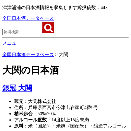
津津浦浦の日本酒情報を収集します
総投稿数：443
全国日本酒データベース
メニュー
全国日本酒データベース
>
大関
大関
の日本酒
銀冠 大関
蔵元：大関株式会社
住所：兵庫県西宮市今津出在家町4番9号
精米歩合
：50%/70％
アルコール度数
：14度以上15度未満
原料
：米（国産）・米麹（国産米）・醸造アルコール