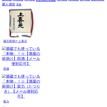
麗人酒造
黒龍
蔵元前掛け 上喜元
田酒
龍力