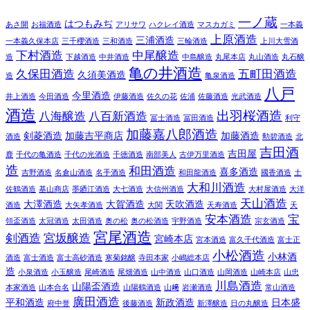
一ノ蔵
はつもみぢ
あさ開
お福酒造
アリサワ
ハクレイ酒造
マスカガミ
一本義
上原酒造
三浦酒造
一本義久保本店
三千櫻酒造
三和酒造
三輪酒造
上川大雪酒
下村酒造
中尾醸造
造
下越酒造
中井酒造
中島醸造
丸尾本店
丸山酒造
丸石醸
亀の井酒造
久保田酒造
五町田酒造
久須美酒造
造
亀泉酒造
八戸
今里酒造
井上酒造
今田酒造
伊藤酒造
佐久の花
佐浦
佐藤酒造
光武酒造
酒造
出羽桜酒造
八海醸造
八百新酒造
冨士酒造
冨田酒造
利守
加藤嘉八郎酒造
剣菱酒造
加藤吉平商店
加藤酒造
酒造
勲碧酒造
北
吉田酒
吉田屋
鹿
千代の亀酒造
千代の光酒造
千徳酒造
南部美人
古伊万里酒造
造
和田酒造
喜多酒造
吉野酒造
名倉山酒造
名手酒造
和田龍酒造
國香酒造
土
大和川酒造
佐鶴酒造
基山商店
墨廼江酒造
大七酒造
大信州酒造
大村屋酒造
大洋
天山酒造
大澤酒造
大賀酒造
天吹酒造
酒造
大矢孝酒造
大関
天寿酒造
天
安本酒造
宝
領盃酒造
太冠酒造
太田酒造
奥の松
奥の松酒造
宇野酒造
宗玄酒造
宮尾酒造
剣酒造
宮坂醸造
宮崎本店
宮本酒造
富久千代酒造
富士正
小松酒造
小林酒
酒造
富士酒造
富士高砂酒造
寒菊銘醸
寺田本家
小嶋総本店
造
小泉酒造
小玉醸造
尾崎酒造
尾畑酒造
山中酒造
山口酒造
山岡酒造
山崎本店
山忠
川島酒造
山陽盃酒造
本家酒造
山本合名
山陽鶴酒造
山﨑
岩瀬酒造
常山酒造
廣田酒造
平和酒造
新政酒造
日本盛
府中誉
後藤酒造
新澤醸造
日の丸醸造