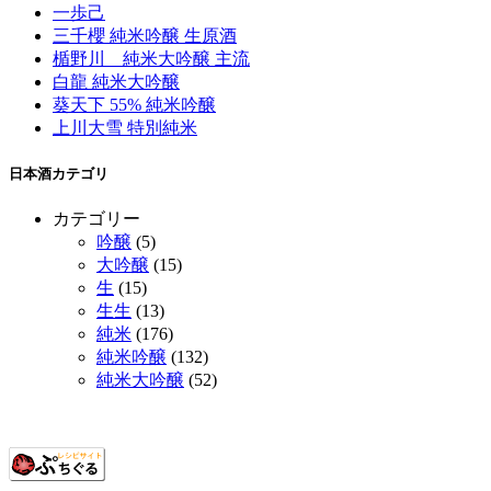
一歩己
三千櫻 純米吟醸 生原酒
楯野川 純米大吟醸 主流
白龍 純米大吟醸
葵天下 55% 純米吟醸
上川大雪 特別純米
日本酒カテゴリ
カテゴリー
吟醸
(5)
大吟醸
(15)
生
(15)
生生
(13)
純米
(176)
純米吟醸
(132)
純米大吟醸
(52)