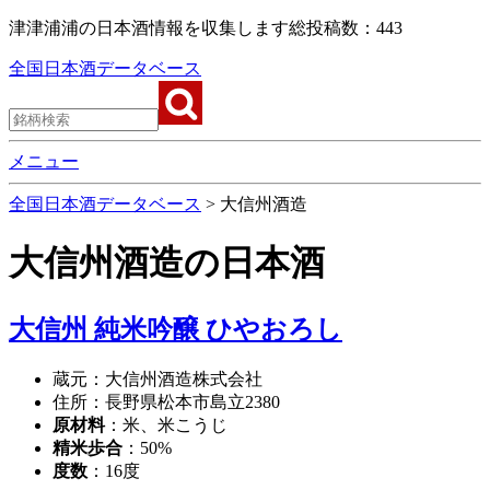
津津浦浦の日本酒情報を収集します
総投稿数：443
全国日本酒データベース
メニュー
全国日本酒データベース
>
大信州酒造
大信州酒造
の日本酒
大信州 純米吟醸 ひやおろし
蔵元：大信州酒造株式会社
住所：長野県松本市島立2380
原材料
：米、米こうじ
精米歩合
：50%
度数
：16度