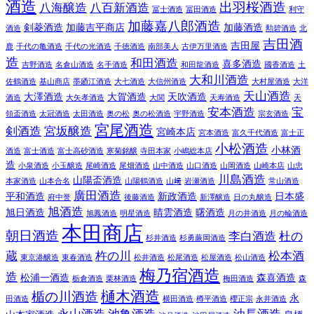
酒造
出羽桜酒造
八海醸造
八百新酒造
冨士酒造
冨田酒造
利守
加藤嘉八郎酒造
剣菱酒造
加藤吉平商店
加藤酒造
酒造
勲碧酒造
北
吉田酒
吉田屋
鹿
千代の亀酒造
千代の光酒造
千徳酒造
南部美人
古伊万里酒造
造
和田酒造
喜多酒造
吉野酒造
名倉山酒造
名手酒造
和田龍酒造
國香酒造
土
大和川酒造
佐鶴酒造
基山商店
墨廼江酒造
大七酒造
大信州酒造
大村屋酒造
大洋
天山酒造
大澤酒造
大賀酒造
天吹酒造
酒造
大矢孝酒造
大関
天寿酒造
天
安本酒造
宝
領盃酒造
太冠酒造
太田酒造
奥の松
奥の松酒造
宇野酒造
宗玄酒造
宮尾酒造
剣酒造
宮坂醸造
宮崎本店
宮本酒造
富久千代酒造
富士正
小松酒造
小林酒
酒造
富士酒造
富士高砂酒造
寒菊銘醸
寺田本家
小嶋総本店
造
小泉酒造
小玉醸造
尾崎酒造
尾畑酒造
山中酒造
山口酒造
山岡酒造
山崎本店
山忠
川島酒造
山陽盃酒造
本家酒造
山本合名
山陽鶴酒造
山﨑
岩瀬酒造
常山酒造
廣田酒造
平和酒造
新政酒造
日本盛
府中誉
後藤酒造
新澤醸造
日の丸醸造
旭酒造
旭日酒造
晴雲酒造
曙酒造
旭鳳酒造
明星酒造
月の井酒造
月の輪酒造
本田商店
朝日酒造
李白酒造
杜の
杉井酒造
杉勇蕨岡酒造
蔵
杵の川
松本酒
東京港醸造
東春酒造
松井酒造
松尾酒造
松屋酒造
松山酒造
梅乃宿酒造
造
松浦一酒造
森喜酒造
栃倉酒造
栗林酒造
梅田酒造
森
樋木酒造
楯の川酒造
永
田酒造
横田酒造
樽平酒造
櫻正宗
永井酒造