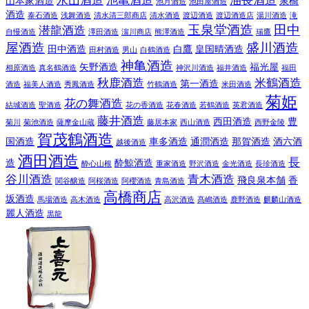
永山酒造
池亀酒造
油長酒造
山本家酒造
泉橋
池月酒造
池田屋酒造
酒造
泰石酒造
浅舞酒造
清水清三郎商店
清水酒造
渡辺酒造
渡辺酒造店
湯川酒造
滝
玉泉堂酒造
田中
潜龍酒造
自慢酒造
澤田酒造
濵川商店
熊澤酒造
瑞鷹
屋酒造
盛川酒造
田中酒造
白鷹
皇国晴酒造
田村酒造
男山
白鶴酒造
神亀酒造
矢野酒造
福光屋
相原酒造
真名鶴酒造
神沢川酒造
福井酒造
福田
秋鹿酒造
米鶴酒造
第一酒造
酒造
福美人酒造
秀鳳酒造
竹鶴酒造
米田酒造
菊姫
花の舞酒造
結城酒造
聖酒造
花の香酒造
花春酒造
若鶴酒造
英君酒造
藤井酒造
西田酒造
豊
菊川
菊池酒造
薩摩金山蔵
藤居本家
西山酒造
西野金陵
賀茂鶴酒造
国酒造
車多酒造
通潤酒造
那賀酒造
酒六酒
越後酒造
酒田酒造
長
造
酔鯨酒造
酔心山根
重家酒造
野沢酒造
金光酒造
長珍酒造
谷川酒造
青木酒造
飛良泉本舗
香
関谷醸造
阿桜酒造
阿櫻酒造
青島酒造
高橋商店
坂酒造
馬場酒造
高木酒造
高沢酒造
髙嶋酒造
鹿野酒造
麒麟山酒造
麗人酒造
黒龍