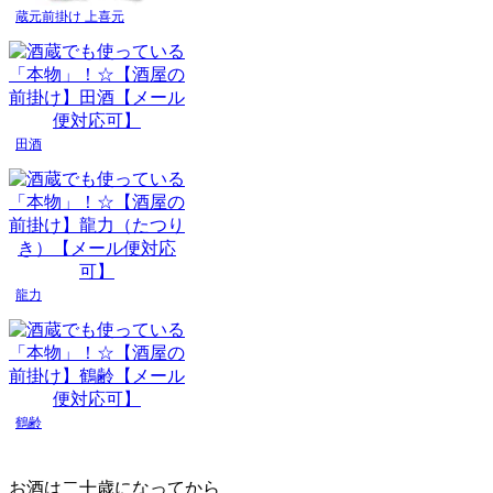
蔵元前掛け 上喜元
田酒
龍力
鶴齢
お酒は二十歳になってから