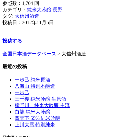
参照数：1,704 回
カテゴリ：
純米大吟醸
,
長野
タグ:
大信州酒造
投稿日：
2012年11月5日
投稿する
全国日本酒データベース
>
大信州酒造
最近の投稿
一歩己 純米原酒
八海山 特別本醸造
一歩己
三千櫻 純米吟醸 生原酒
楯野川 純米大吟醸 主流
白龍 純米大吟醸
葵天下 55% 純米吟醸
上川大雪 特別純米