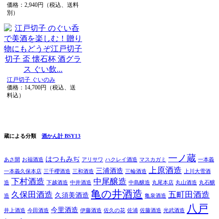
価格：2,940円（税込、送料
別）
江戸切子 ぐいのみ
価格：14,700円（税込、送
料込）
蔵による分類
酒かん計 BSY13
一ノ蔵
はつもみぢ
あさ開
お福酒造
アリサワ
ハクレイ酒造
マスカガミ
一本義
上原酒造
三浦酒造
一本義久保本店
三千櫻酒造
三和酒造
三輪酒造
上川大雪酒
下村酒造
中尾醸造
造
下越酒造
中井酒造
中島醸造
丸尾本店
丸山酒造
丸石醸
亀の井酒造
久保田酒造
五町田酒造
久須美酒造
造
亀泉酒造
八戸
今里酒造
井上酒造
今田酒造
伊藤酒造
佐久の花
佐浦
佐藤酒造
光武酒造